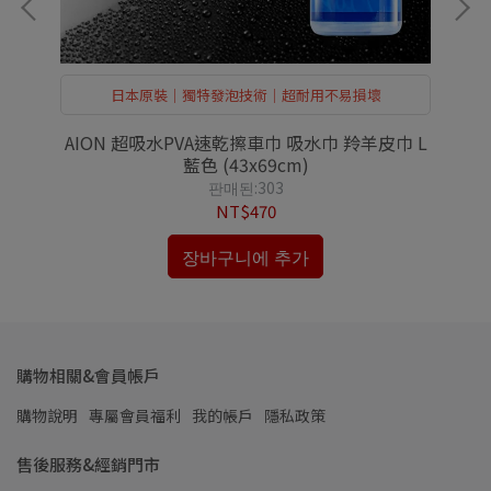
日本原裝｜獨特發泡技術｜超耐用不易損壞
AION 超吸水PVA速乾擦車巾 吸水巾 羚羊皮巾 L
藍色 (43x69cm)
판매된:303
NT$470
장바구니에 추가
購物相關&會員帳戶
購物說明
專屬會員福利
我的帳戶
隱私政策
售後服務&經銷門市