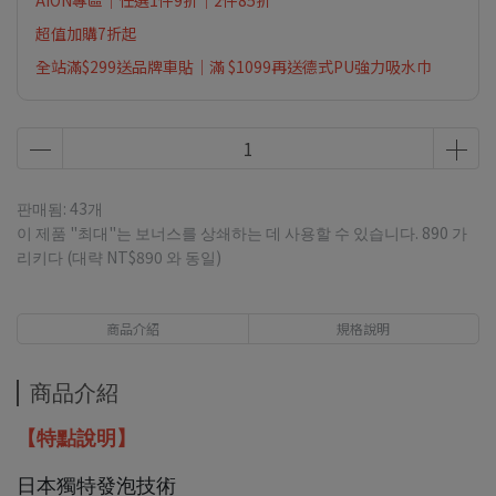
AION專區｜任選1件9折｜2件85折
超值加購7折起
全站滿$299送品牌車貼｜滿 $1099再送德式PU強力吸水巾
판매됨: 43개
이 제품 "최대"는 보너스를 상쇄하는 데 사용할 수 있습니다.
890
가
리키다 (대략
NT$890
와 동일)
商品介紹
規格說明
商品介紹
【特點說明】
日本獨特發泡技術