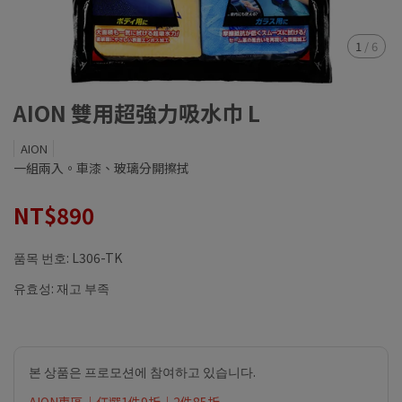
1
/
6
AION 雙用超強力吸水巾 L
AION
一組兩入。車漆、玻璃分開擦拭
NT$890
품목 번호:
L306-TK
유효성:
재고 부족
본 상품은 프로모션에 참여하고 있습니다.