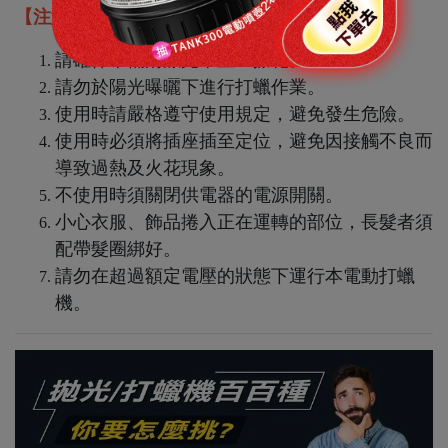
【注意事項】
請確保車輛清潔完畢並且擦乾。
請勿於陽光曝曬下進行打蠟作業。
使用時請嚴格遵守使用規定，避免發生危險。
使用時必須將插座插至定位，避免因接觸不良而
導致過熱及火花現象。
不使用時須關閉供電器的電源開關。
小心衣服、飾品捲入正在運轉的部位，長髮者須
配帶髮圈綁好。
請勿在超過額定電壓的狀態下運行本電動打蠟
機。