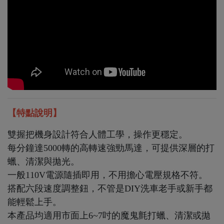
【特點說明】
雙握把機身設計符合人體工學，操作更穩定。
每分鐘達5000轉的高轉速強勁馬達，可提供深層的打
蠟、清潔與拋光。
一般110V電源隨插即用，不用擔心電壓規格不符。
搭配六段速度調整鈕，不管是DIY洗車老手或新手都
能輕鬆上手。
本產品均適用市面上6~7吋的魔鬼氈打蠟、清潔或拋