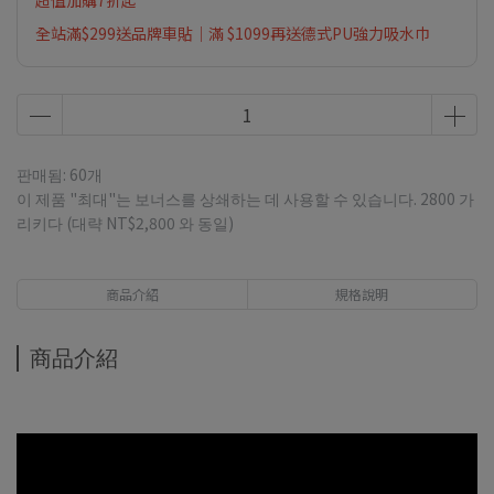
超值加購7折起
全站滿$299送品牌車貼｜滿 $1099再送德式PU強力吸水巾
판매됨: 60개
이 제품 "최대"는 보너스를 상쇄하는 데 사용할 수 있습니다.
2800
가
리키다 (대략
NT$2,800
와 동일)
商品介紹
規格說明
商品介紹