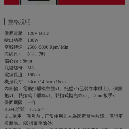
規格說明
供應電壓：120V-60Hz
輸出功率：130W
空載轉速：2500~5000 Rpm/ Min
海綿尺寸：6吋、7吋
偏心距：8mm
底盤螺母：M8
電線長度：180cm
機身尺寸：33cmx14.5cmx16cm
內容物：電動打蠟機主體x1、托盤x1(已裝在本機上)、側握
把x1、黏扣式上蠟綿x1、黏扣式拋光綿x1、12mm扳手x1
保固期限：一年
BSMI證號：T3C674
※1.使用一個月內，正常使用非人為因素發生故障，保證更
換新品。(破損嚴重除外)