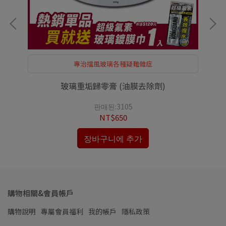
專治擋風玻璃各種疑難雜症
玻璃重垢歸零膏 (油膜去除劑)
판매된:3105
NT$650
장바구니에 추가
購物相關&會員帳戶
購物說明
專屬會員福利
我的帳戶
隱私政策