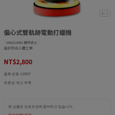
1
/
2
偏心式雙軌跡電動打蠟機
VANGUARD 鐵甲武士
設計符合人體工學
NT$2,800
품목 번호:
L0007
유효성:
재고 부족
본 상품은 프로모션에 참여하고 있습니다.