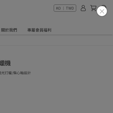
KO ｜ TWD
關於我們
專屬會員福利
打蠟機
拋光打蠟/偏心軸設計