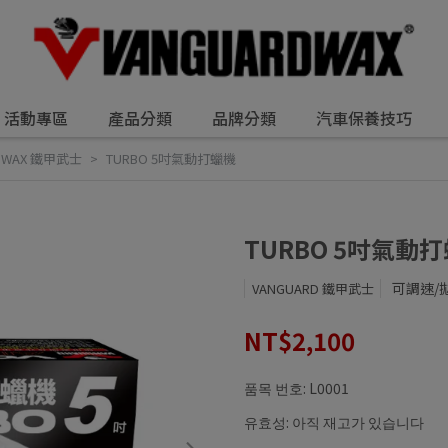
活動專區
產品分類
品牌分類
汽車保養技巧
DWAX 鐵甲武士
TURBO 5吋氣動打蠟機
TURBO 5吋氣動
可調速/
VANGUARD 鐵甲武士
NT$2,100
품목 번호:
L0001
유효성:
아직 재고가 있습니다