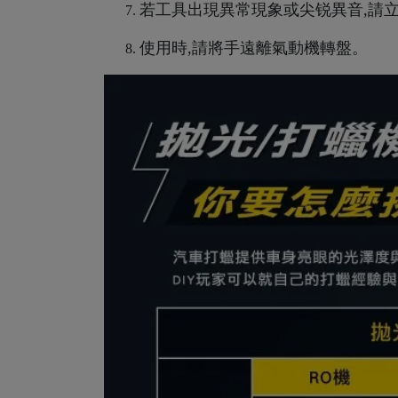
若工具出現異常現象或尖锐異音,請立
使用時,請將手遠離氣動機轉盤。