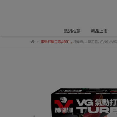
熱銷推薦
新品上市
電動打蠟工具&配件
,
打蠟機/上蠟工具
,
VANGUAR