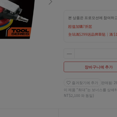
본 상품은 프로모션에 참여하고
超值加購7折起
全站滿$299送品牌車貼｜滿 $
장바구니에 추가
즐겨찾기에 추가
판매됨: 2
이 제품 "최대"는 보너스를 상쇄
NT$2,100
와 동일)