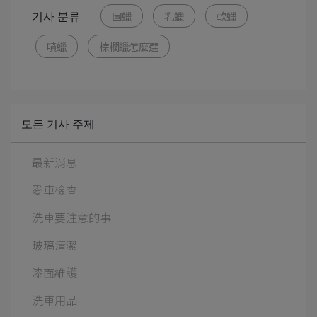
기사 분류
固蠟
乳蠟
軟蠟
噴蠟
棕櫚蠟怎麼選
모든 기사 주제
最新消息
愛車檢查
洗車要注意的事
玻璃清潔
漆面維護
洗車用品