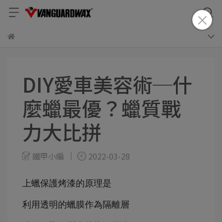
DIY愛車美容術─什
麼蠟最優？蠟質戰
力大比拼
鐵甲小編
2022-03-28
上蠟保護烤漆的原理是
利用透明的蠟膜作為隔離層