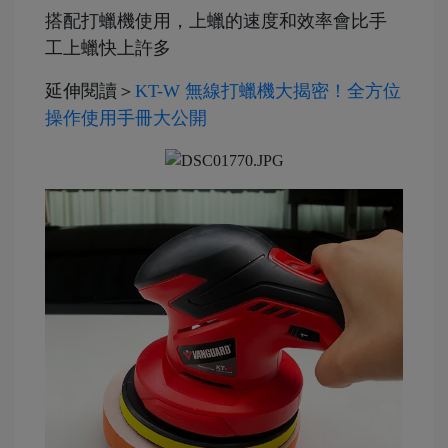
搭配打蠟機使用，上蠟的速度和效率會比手
工上蠟快上許多
延伸閱讀＞
KT-W 無線打蠟機大揭密！全方位
操作使用手冊大公開