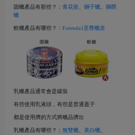
固蠟產品有那些？：
青花瓷
、
獅子蠟
、
獅爵
蠟
軟蠟產品有哪些？：
Formula1至尊蠟皇
乳蠟產品通常會是罐裝
有些使用乳液頭，有些是普通蓋子
都是使用擠的方式將蠟品擠出
乳蠟產品有哪些？：
無雙蠟
、
美白蠟
、