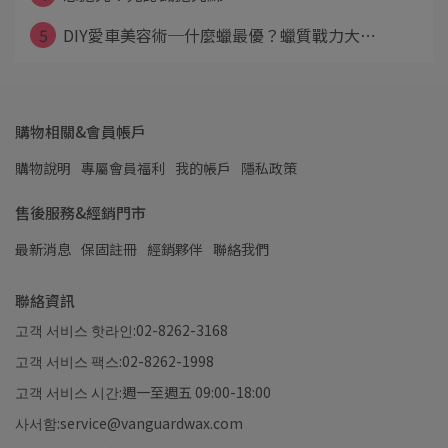
5
DIY愛車美容術─什麼蠟最優？蠟質戰力大⋯
購物相關&會員帳戶
購物說明
專屬會員福利
我的帳戶
隱私政策
售後服務&經銷門市
最新消息
保固註冊
經銷夥伴
聯絡我們
聯絡資訊
고객 서비스 핫라인:02-8262-3168
고객 서비스 팩스:02-8262-1998
고객 서비스 시간:週一至週五 09:00-18:00
사서함:service@vanguardwax.com