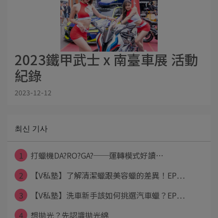
2023鐵甲武士 x 南臺車展 活動
紀錄
2023-12-12
최신 기사
1
打蠟機DA?RO?GA?──運轉模式好讀⋯
2
【V私塾】了解清潔蠟跟美容蠟的差異！EP⋯
3
【V私塾】洗車新手該如何挑選汽車蠟？EP⋯
4
想拋光？先認識拋光綿