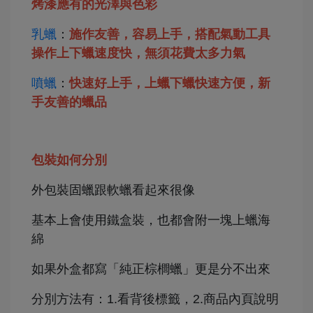
烤漆應有的光澤與色彩
乳蠟
：
施作友善，容易上手，搭配氣動工具
操作上下蠟速度快，無須花費太多力氣
噴蠟
：
快速好上手，上蠟下蠟快速方便，
新
手友善的蠟品
包裝如何分別
外包裝固蠟跟軟蠟看起來很像
基本上會使用鐵盒裝，也都會附一塊上蠟海
綿
如果外盒都寫「純正棕櫚蠟」更是分不出來
分別方法有：1.看背後標籤，2.商品內頁說明