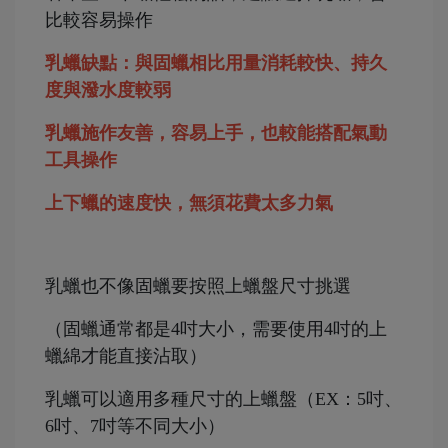
比較容易操作
乳蠟缺點：與固蠟相比用量消耗較快、持久
度與潑水度較弱
乳蠟施作友善，容易上手，
也較能搭配氣動
工具操作
上下蠟的速度快，無須花費太多力氣
乳蠟也不像固蠟要按照上蠟盤尺寸挑選
（固蠟通常都是4吋大小，需要使用4吋的上
蠟綿才能直接沾取）
乳蠟可以適用多種尺寸的上蠟盤（EX：5吋、
6吋、7吋等不同大小）