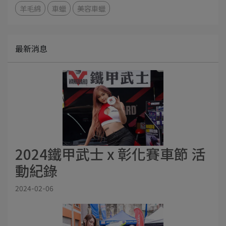
羊毛綿
車蠟
美容車蠟
最新消息
2024鐵甲武士 x 彰化賽車節 活
動紀錄
2024-02-06