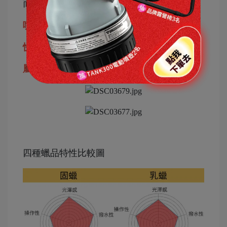
而使撥水效果和持久性衰退
噴蠟缺點：消耗較快，使用頻率高
快速好上手，上蠟下蠟快速方便
屬於新手友善的蠟品
四種蠟品特性比較圖