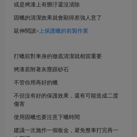
或是烤漆上有髒汙還沒清除
固蠟的清潔效果就會顯得差強人意了
延伸閱讀>
上保護蠟的前製作業
打蠟前對車身的徹底清潔就相當重要
烤漆若附著灰塵跟砂石
不管你用再好的蠟
不但沒有好的保護效果，還有可能造成二度
傷害
使用固蠟也要注意下蠟時間
建議一次施作一個板金，避免整車打完再一