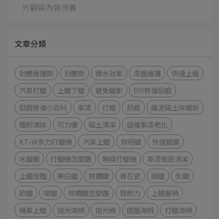
外觀與內裝保養
文章分類
封體維護劑
封體劑
撥水效果
漆面維護
快速上蠟
汽車打蠟
上蠟下蠟
避免蠟影
DIY修復刮痕
刮痕修復小百科
車漆
打蠟
刮痕
魔泥磁土除鐵粉
鐵粉清除
可力優
磁土清潔
延緩車漆老化
KT-W多力打蠟機
汽車上蠟
棕梠蠟
快速鍍膜
水鍍膜
打蠟機怎麼選
無線打蠟機
車漆徹底清潔
上蠟增豔
美白蠟
棕櫚蠟
青花瓷
固蠟
乳蠟
軟蠟
噴蠟
棕櫚蠟怎麼選
臂耐力
上蠟握柄
機車上蠟
拋光海綿
拋光綿
圓盤海綿
打蠟海綿