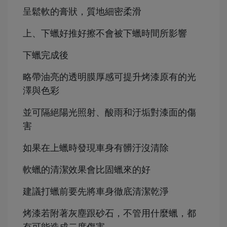
呈鬆軟的膏狀，質地細密柔滑
上、下蠟好推好擦不會被下蠟時間所影響
下蠟完成後
略帶油亮的透明膜厚感可提升烤漆原有的光
澤與色彩
並可隔絕陽光照射、酸雨和汙垢對漆面的傷
害
如果在上蠟時發現車身有髒汙沒清除
軟蠟的清潔效果會比固蠟來的好
建議打蠟前要先將車身徹底清潔乾淨
烤漆若附著灰塵跟砂石，不管用什麼蠟，都