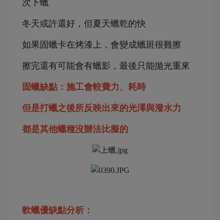
次下蠟
冬天或許還好，但夏天蠟乾的快
如果固蠟卡在烤漆上，會變成蠟斑很難擦
擦完還有可能會有蠟影，最後只能拋光重來
固蠟缺點：施工會較費力、耗時
但是打蠟之後所反映出來的光澤與潑水力
都是其他蠟種沒辦法比擬的
軟蠟優缺點分析：