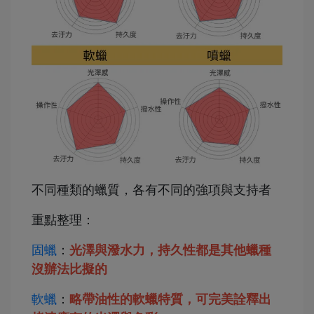
不同種類的蠟質，各有不同的強項與支持者
重點整理：
固蠟
：
光澤與潑水力，持久性都是其他蠟種
沒辦法比擬的
軟蠟
：
略帶油性的軟蠟特質，可完美詮釋出