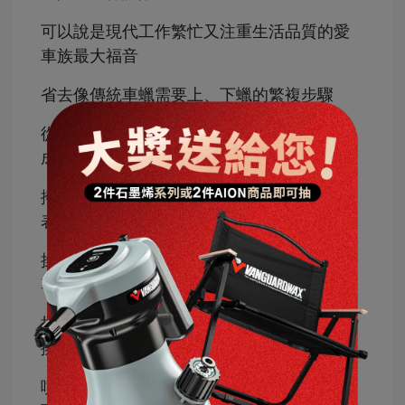
可以說是現代工作繁忙又注重生活品質的愛
車族最大福音
省去像傳統車蠟需要上、下蠟的繁複步驟
從洗車開始到噴蠟結束只需15分鐘就能完
成，使用起來輕鬆不費力
撥水性、光澤度與保護效果都有水準以上的
表現
操作簡單快速又方便，只要全車洗乾淨並擦
乾
把噴蠟直接噴在車身或超細纖維布上，直接
擦到呈鏡面效果即可
噴蠟層也不會因為平常下雨或洗車的影響，