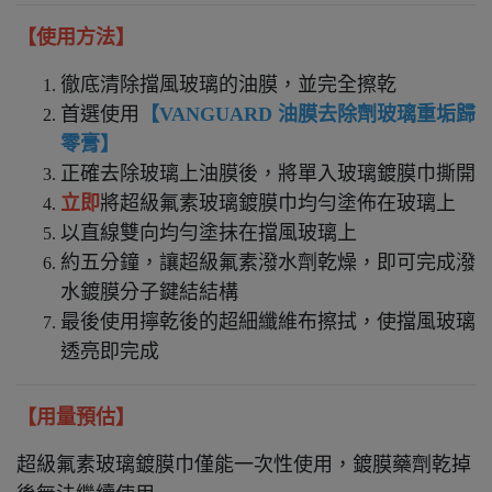
【使用方法】
徹底清除擋風玻璃的油膜，並完全擦乾
首選使用
【
VANGUARD 油膜去除劑玻璃重垢歸
零膏
】
正確去除玻璃上油膜後，將單入玻璃鍍膜巾撕開
立即
將超級氟素玻璃鍍膜巾
均勻塗佈在玻璃上
以直線雙向均勻塗抹在擋風玻璃上
約五分鐘，讓超級氟素潑水劑
乾燥，即可完成
潑
水鍍膜分子鍵結結構
最後使用擰乾後的超細纖維布擦拭，使擋風玻璃
透亮即完成
【用量預估】
超級氟素玻璃鍍膜巾僅
能一次性使用，
鍍膜藥劑乾掉