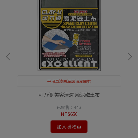
平滑車漆由深層清潔開始
可力優 美容清潔 魔泥磁土布
A
已銷售：443
NT$650
加入購物車