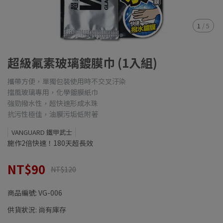
1
/
5
超級氟素玻璃鍍膜巾 (1入組)
攜帶方便，單獨包裝使用時不交叉汙染
擋風玻璃專用，化學鍍膜紙巾
強勁撥水性，超快速形成水珠
抗污性極佳，油膜污垢低附著
VANGUARD 鐵甲武士
施作2倍快速！180天超長效
NT$90
NT$120
商品編號:
VG-006
供貨狀況:
尚有庫存