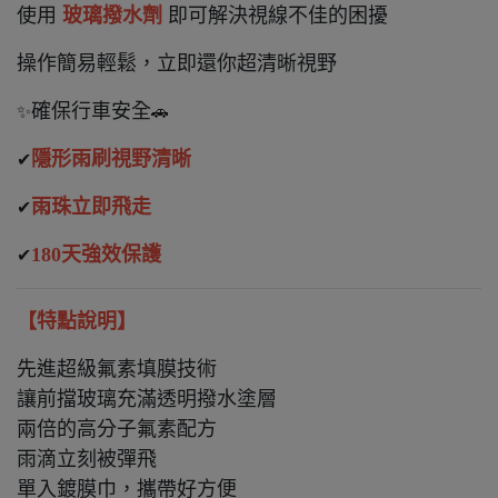
使用
玻璃撥水劑
即可解決視線不佳的困擾
操作簡易輕鬆，立即還你超清晰視野
確保行車安全
✨
🚗
隱形雨刷視野清晰
✔
雨珠立即飛走
✔
180天強效保護
✔
【特點說明】
先進超級氟素填膜技術
讓前擋玻璃充滿透明撥水塗層
兩倍的高分子氟素配方
雨滴立刻被彈飛
單入鍍膜巾，
攜帶好方便