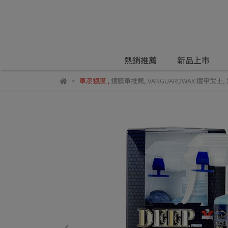
熱銷推薦
新品上市
車漆鍍膜
,
鍍膜車推薦
,
VANGUARDWAX 鐵甲武士
,