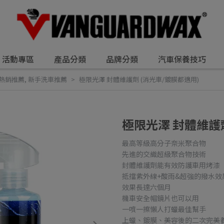
活動專區
產品分類
品牌分類
汽車保養技巧
熱銷推薦
,
新手洗車推薦
極限光澤 封體維護劑 (消光車/鍍膜都適用)
極限光澤 封體維護劑
最高等級高分子奈米聚合物
先進的交織超級聚合物技術
封體維護劑能有效防護車用烤漆
抵擋紫外線+酸雨&超強的撥水效
效果長達六個月
機車安全帽鏡片也可以用
一噴一擦懶人打蠟最佳幫手
上蠟、鍍膜、美容後的二次完美