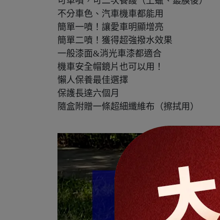
可單噴，可二次養護（上蠟、鍍膜後）
不分車色、汽車機車都能用
簡單一噴！讓愛車明顯增亮
簡單二噴！獲得超強撥水效果
一般漆面&消光車漆都適合
機車安全帽鏡片也可以用！
懶人保養最佳選擇
保護長達六個月
隨盒附贈一條超細纖維布（擦拭用）