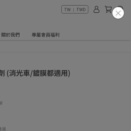
TW ｜ TWD
關於我們
專屬會員福利
 (消光車/鍍膜都適用)
果
養護