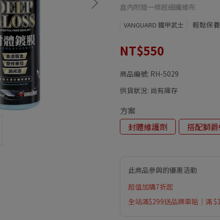
盒內附贈一條超細纖維布
輕鬆保養
VANGUARD 鐵甲武士
NT$550
商品編號:
RH-5029
供貨狀況:
尚有庫存
方案
封體維護劑
搭配獅爵
此商品參與的優惠活動
超值加購7折起
全站滿$299送品牌車貼｜滿 $