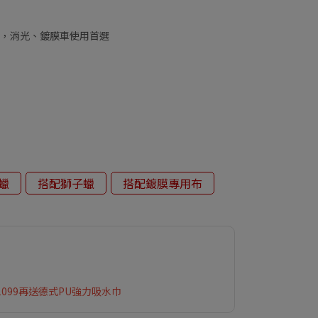
，消光、鍍膜車使用首選
蠟
搭配獅子蠟
搭配鍍膜專用布
1099再送德式PU強力吸水巾