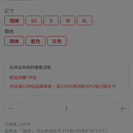
尺寸
隨機
SS
S
M
XL
顏色
隨機
藍色
灰色
此商品參與的優惠活動
超值加購7折起
全站滿$299送品牌車貼｜滿 $1099再送德式PU強力吸水巾
已銷售: 146 件
此商品 「 最高 」可以折抵紅利
370
點 (約等於
NT$370
)