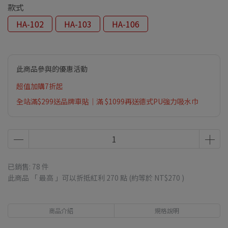
款式
HA-102
HA-103
HA-106
此商品參與的優惠活動
超值加購7折起
全站滿$299送品牌車貼｜滿 $1099再送德式PU強力吸水巾
已銷售: 78 件
此商品 「 最高 」可以折抵紅利
270
點 (約等於
NT$270
)
商品介紹
規格說明