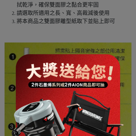
拭乾淨，確保雙面膠之黏合更牢固
請選取所適用之長、寬、高裁減後使用
將本商品之雙面膠離型紙取下並貼上即可