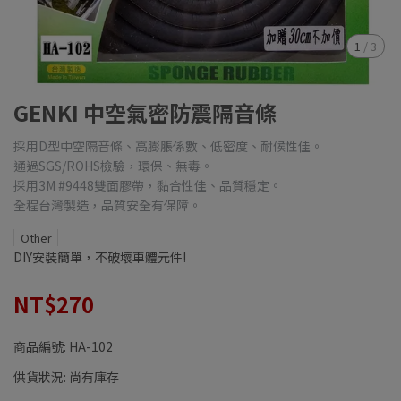
1
/
3
GENKI 中空氣密防震隔音條
採用D型中空隔音條、高膨脹係數、低密度、耐候性佳。
通過SGS/ROHS檢驗，環保、無毒。
採用3M #9448雙面膠帶，黏合性佳、品質穩定。
全程台灣製造，品質安全有保障。
Other
DIY安裝簡單，不破壞車體元件!
NT$270
商品編號:
HA-102
供貨狀況:
尚有庫存