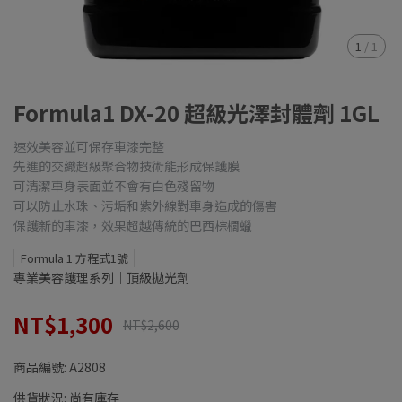
1
/
1
Formula1 DX-20 超級光澤封體劑 1GL
速效美容並可保存車漆完整
先進的交織超級聚合物技術能形成保護膜
可清潔車身表面並不會有白色殘留物
可以防止水珠、污垢和紫外線對車身造成的傷害
保護新的車漆，效果超越傳統的巴西棕櫚蠟
Formula 1 方程式1號
專業美容護理系列｜頂級拋光劑
NT$1,300
NT$2,600
商品編號:
A2808
供貨狀況:
尚有庫存