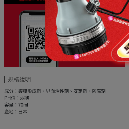
規格說明
成分：鍍膜形成劑、界面活性劑、安定劑、防腐劑
PH值：弱酸
容量：70ml
產地：日本