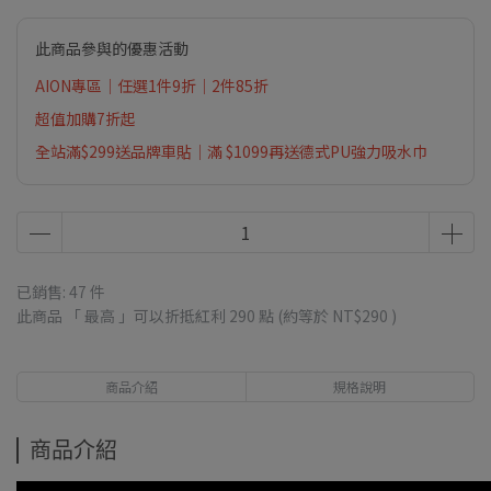
此商品參與的優惠活動
AION專區｜任選1件9折｜2件85折
超值加購7折起
全站滿$299送品牌車貼｜滿 $1099再送德式PU強力吸水巾
已銷售: 47 件
此商品 「 最高 」可以折抵紅利
290
點 (約等於
NT$290
)
商品介紹
規格說明
商品介紹