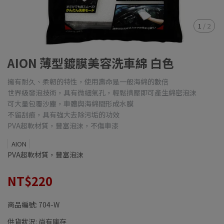
1
/
2
AION 薄型鍍膜美容洗車綿 白色
擁有耐久、柔韌的特性，使用壽命是一般海綿的數倍
世界級發泡技術，具有微細氣孔，輕鬆擠壓即可產生綿密泡沫
可大量包覆沙塵，車體與海綿間形成水膜
不留刮痕，具有強大去除污垢的功效
PVA超軟材質，豐富泡沫，不傷車漆
AION
PVA超軟材質，豐富泡沫
NT$220
商品編號:
704-W
供貨狀況:
尚有庫存