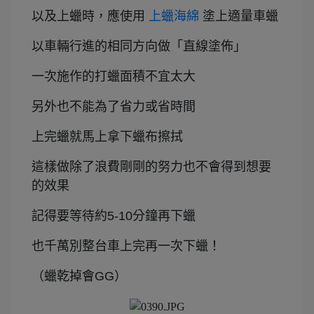
以及上蠟時，應使用
上蠟海綿
塗上適量車蠟
以車輛行進的相同方向做「直線塗佈」
一次施作的打蠟面積不宜太大
另外也不能為了省力或省時間
上完蠟就馬上拿下蠟布擦拭
這樣做除了浪費剛剛的努力也不會得到想要
的效果
記得要等待約5-10分鐘再下蠟
也千萬別整台車上完再一次下蠟！
（蠟乾掉會GG）