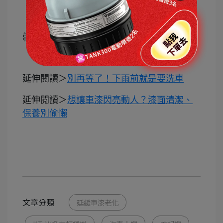
明顯感覺到車身光澤度降低
車身撥水性減少時
就可再次打蠟
延伸閱讀＞
別再等了！下雨前就是要洗車
延伸閱讀＞
想讓車漆閃亮動人？漆面清潔、
保養別偷懶
文章分類
延緩車漆老化