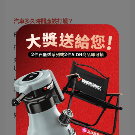
汽車多久時間應該打蠟？
由於車輛行駛的環境、停放場所的不同
打蠟的時間間隔也不會相同
有室內車庫可以停放，並多行駛於少汙染環
境的車輛；每隔1至2月打一次蠟即可
常置於露天停放的車輛，由於風吹日曬雨
淋，最好每1個月就打一次蠟
當然這並非硬性規定
如果出現以下三種：
用手觸摸車身感覺不光滑