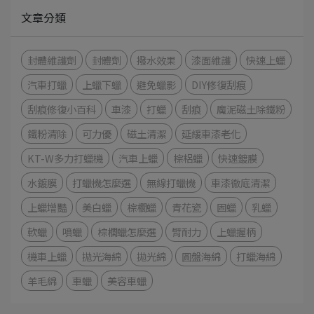
文章分類
封體維護劑
封體劑
撥水效果
漆面維護
快速上蠟
汽車打蠟
上蠟下蠟
避免蠟影
DIY修復刮痕
刮痕修復小百科
車漆
打蠟
刮痕
魔泥磁土除鐵粉
鐵粉清除
可力優
磁土清潔
延緩車漆老化
KT-W多力打蠟機
汽車上蠟
棕梠蠟
快速鍍膜
水鍍膜
打蠟機怎麼選
無線打蠟機
車漆徹底清潔
上蠟增豔
美白蠟
棕櫚蠟
青花瓷
固蠟
乳蠟
軟蠟
噴蠟
棕櫚蠟怎麼選
臂耐力
上蠟握柄
機車上蠟
拋光海綿
拋光綿
圓盤海綿
打蠟海綿
羊毛綿
車蠟
美容車蠟