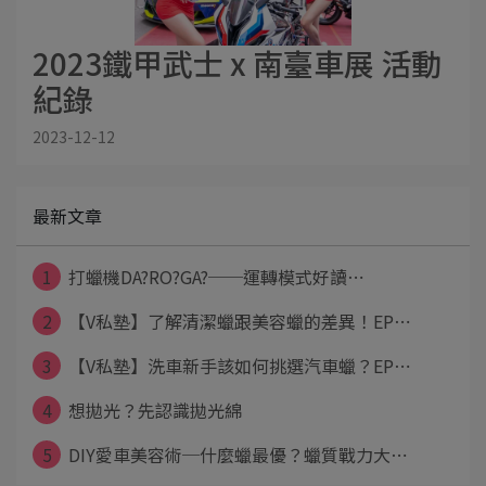
2023鐵甲武士 x 南臺車展 活動
紀錄
2023-12-12
最新文章
1
打蠟機DA?RO?GA?──運轉模式好讀⋯
2
【V私塾】了解清潔蠟跟美容蠟的差異！EP⋯
3
【V私塾】洗車新手該如何挑選汽車蠟？EP⋯
4
想拋光？先認識拋光綿
5
DIY愛車美容術─什麼蠟最優？蠟質戰力大⋯