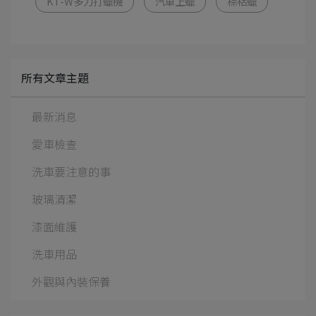
KT-W多力打蠟機
汽車上蠟
棕梠蠟
所有文章主題
最新消息
愛車檢查
洗車要注意的事
玻璃清潔
漆面維護
洗車用品
外觀與內裝保養