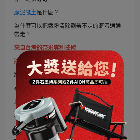
魔泥磁土
是什麼？
為什麼可以把鐵粉清除劑帶不走的髒污通通
帶走？
來自台灣的奈米專利技術
將奈米級的特殊成分與超細纖維布完美結合
將美容黏土的效果發揮到淋漓盡致
有著布、手套、握把、海綿等多種造型之外
最重要的是
增加了處理面積、能加快除垢速度
有著令人目眩神迷的清潔效果