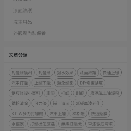
漆面維護
洗車用品
外觀與內裝保養
文章分類
封體維護劑
封體劑
撥水效果
漆面維護
快速上蠟
汽車打蠟
上蠟下蠟
避免蠟影
DIY修復刮痕
刮痕修復小百科
車漆
打蠟
刮痕
魔泥磁土除鐵粉
鐵粉清除
可力優
磁土清潔
延緩車漆老化
KT-W多力打蠟機
汽車上蠟
棕梠蠟
快速鍍膜
水鍍膜
打蠟機怎麼選
無線打蠟機
車漆徹底清潔