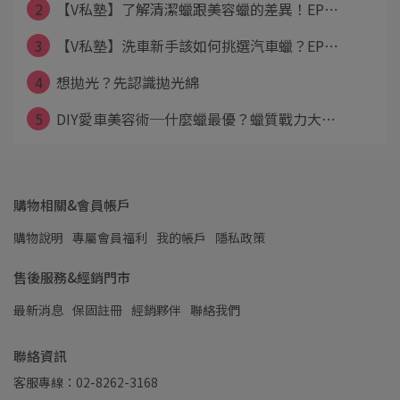
2
【V私塾】了解清潔蠟跟美容蠟的差異！EP⋯
3
【V私塾】洗車新手該如何挑選汽車蠟？EP⋯
4
想拋光？先認識拋光綿
5
DIY愛車美容術─什麼蠟最優？蠟質戰力大⋯
購物相關&會員帳戶
購物說明
專屬會員福利
我的帳戶
隱私政策
售後服務&經銷門市
最新消息
保固註冊
經銷夥伴
聯絡我們
聯絡資訊
客服專線：02-8262-3168