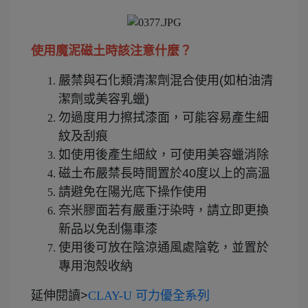
使用
魔泥磁土
時該注意什麼？
嚴禁與石化類清潔劑混合使用(如柏油清
潔劑或美容乳蠟)
勿過度用力擦拭漆面，可能容易產生細
紋及刮痕
如使用後產生細紋，可使用美容蠟消除
磁土布嚴禁長時間置於40度以上的高溫
請避免在陽光底下操作使用
奈米膠面若有嚴重汙染時，請立即更換
新品以免刮傷車漆
使用後可放在陰涼通風處陰乾，並置於
專用泡殼收納
延伸閱讀>
CLAY-U 可力優全系列