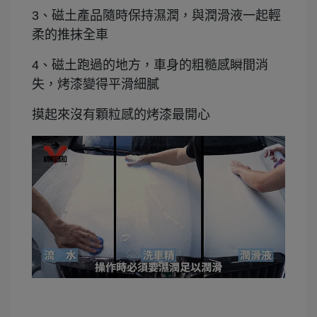
3、磁土產品隨時保持濕潤，與潤滑液一起輕
柔的推抹全車
4、磁土跑過的地方，車身的粗糙感瞬間消
失，烤漆變得平滑細膩
摸起來沒有顆粒感的烤漆最開心