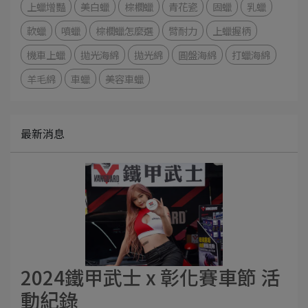
上蠟增豔
美白蠟
棕櫚蠟
青花瓷
固蠟
乳蠟
軟蠟
噴蠟
棕櫚蠟怎麼選
臂耐力
上蠟握柄
機車上蠟
拋光海綿
拋光綿
圓盤海綿
打蠟海綿
羊毛綿
車蠟
美容車蠟
最新消息
2024鐵甲武士 x 彰化賽車節 活
動紀錄