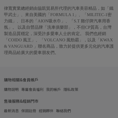
律寬實業總經銷由協凱貿易所代理的汽車美容精品，如「鐵
甲武士」、來自美國的「FORMULA 1」、「MILITEC-1密
力鐵」、日本的「AION吸水巾」、「S.T 雞仔牌汽車用香
氛」。 以及自營品牌「洗車俱樂部」，不但CP質高，台灣
製造品質穩定，深受許多愛車人士的肯定。 我們也經銷
「COIDO 風王」、「VOLCANO 風勁霸」，以及「KWAX
& VANGUARD 」聯名商品，致力於提供更多元化的汽車護
理商品給廣大的愛車朋友們。
購物相關&會員帳戶
購物說明
專屬會員福利
我的帳戶
隱私政策
售後服務&經銷門市
最新消息
保固註冊
經銷夥伴
聯絡我們