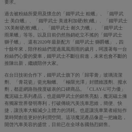
要求。
過去被粉絲所愛用及懷念的「鐵甲武士 粗蠟」、「鐵甲武
士 美白蠟」、「鐵甲武士 美達利加硬(軟)蠟」、「鐵甲武士
3X美耐硬(軟)蠟」、「鐵甲武士 耐久力蠟」、「鐵甲武士
雨果蠟」等等。以及目前仍然熱銷屹立不搖的「鐵甲武士
獅子蠟」、還有2020年最新配方「鐵甲武士 獅爵蠟」，四
十餘年來，陪伴粉絲們渡過風風雨雨的歲月，呵護著每一台
粉絲們心愛的愛車，鐵甲武士不斷往前進，未來也會不斷的
推陳出新，繼續陪伴大家。
在台日技術合作下，鐵甲武士旗下的「歸零膏」玻璃清潔
劑、「青花瓷」瓷光釉蠟、「極限光澤」封體維護劑、撥水
劑，都是網路熱搜度破表的口碑商品。「CLAY-U可力優」
魔泥磁土系列產品，也是鐵甲武士的銷售亮點，魔泥磁土擁
有獨家世界發明專利，打破傳統汽美洗車思維，簡便、快
捷，讓洗車大幅減少上體力的消耗。也是讓洗車業者縮短作
業時間創造更好的利潤空間。這項魔泥產品像是一把鑰匙，
開啓汽車美容的盛世，目前已在全球各國熱烈銷售。