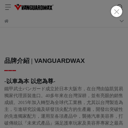
品牌介紹 |
VANGUARDWAX
▂▂▂
-
以車為本 以您為尊-
鐵甲武士バンガード成立於日本大阪市，在台灣由協凱貿易
獨家代理原裝進口。40多年來在台灣深耕，並有亮眼的銷售
成績。2015年加入轉型為全球代工業務，尤其以台灣製造為
主，引進研究設備及研發頂尖配方的生產廠，開發出突破性
的先進獨家配方，運用至各項產品中，襲捲汽車美容界，打
破傳統以『未來式產品』滿足護車玩家及美容界專家之最高