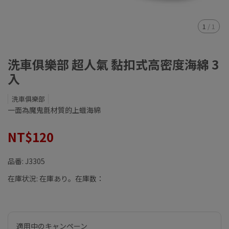
1
/
1
洗車俱樂部 超人氣 黏扣式高密度海綿 3
入
洗車俱樂部
一面為魔鬼氈材質的上蠟海綿
NT$120
品番:
J3305
在庫状況:
在庫あり。在庫数：
適用中のキャンペーン