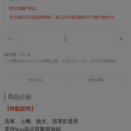
超值加購7折起
全站滿$299送品牌車貼｜滿 $1099再送德式PU強力吸水巾
販売数：81 点
この商品のポイント利用上限：
120
ポイント （
NT$120
相当）
商品介紹
規格說明
商品介紹
【特點說明】
洗車、上蠟、拋光、清潔皆適用
直徑9cm高品質聚脂海綿