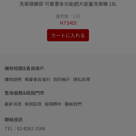
洗車俱樂部 可載重多功能超大容量洗車桶 18L
販売数：120
NT$415
カートに入れる
購物相關&會員帳戶
購物說明
專屬會員福利
我的帳戶
隱私政策
售後服務&經銷門市
最新消息
保固註冊
經銷夥伴
聯絡我們
聯絡資訊
TEL：02-8262-3168