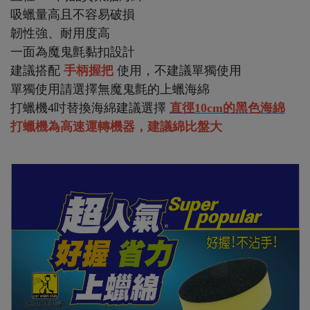
吸蠟量高且不容易破損
韌性強、耐用度高
一面為魔鬼氈黏扣設計
建議搭配
手柄握把
使用，不建議單獨使用
單獨使用請選擇無魔鬼氈的上蠟海綿
打蠟機4吋替換海綿建議選擇
直徑10cm的黑色海綿
打蠟機為高速運轉機器，建議綿比盤大