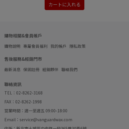
カートに入れる
購物相關&會員帳戶
購物說明
專屬會員福利
我的帳戶
隱私政策
售後服務&經銷門市
最新消息
保固註冊
經銷夥伴
聯絡我們
聯絡資訊
TEL：02-8262-3168
FAX：02-8262-1998
営業時間：週一至週五 09:00-18:00
Email：service@vanguardwax.com
住所：新北市土城區中央路一段365巷30弄6號