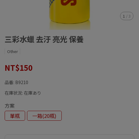
1
/
3
三彩水蠟 去汙 亮光 保養
Other
NT$150
品番:
B9210
在庫状況:
在庫あり
方案
單瓶
一箱(20瓶)