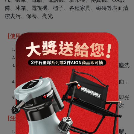
汽、機車、電腦、電話機、影印機、傳真機、OA設
備、冰箱、電視機、櫃子、各種家具、磁磚等表面清
潔去污、保養、亮光
【使用方法】
使用前請輕搖，使本劑均勻混合
先將物體表面的塵埃用乾淨的布輕輕拭淨
如果是車輛去汙除刮痕，請先泡沫洗車將灰塵洗
淨，並將車體擦乾
使用乾淨的超細纖維布沾取本劑輕抹物體表面，
倘若氣候乾燥棉布應先浸溼
物體表面塗抹本劑乾燥後，以乾淨的布輕拭即光
亮潔淨，倘污染較甚則用力推擦或再塗擦一次
【注意事項】
不能使用於塑料部件及未塗裝的保險桿、橡膠、