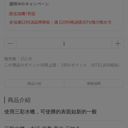
適用中のキャンペーン
超值加購7折起
全站滿$299送品牌車貼｜滿 $1099再送德式PU強力吸水巾
販売数：152 点
この商品のポイント利用上限：
1850
ポイント （
NT$1,850
相当）
商品介紹
規格說明
商品介紹
使用三彩水蠟，可使髒的表面如新的一般