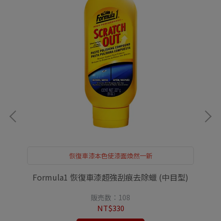
恢復車漆本色使漆面煥然一新
Formula1 恢復車漆超強刮痕去除蠟 (中目型)
販売数：108
NT$330