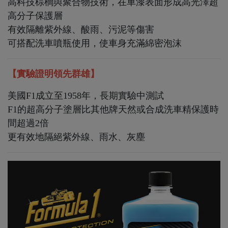
高科技棕櫚與聚合物技術，在車漆表面形成高光澤超
高分子保護層
有效隔離紫外線、酸雨、污泥等傷害
可搭配洗車噴瓶使用，使車身充滿綿密泡沫
【實驗證明領先群雄】
美國F1成立至1958年，長期實驗中測試
F1的超高分子塗層比其他牌天然或合成洗車精保護時
間超過2倍
更有效地隔絕紫外線、雨水、灰塵