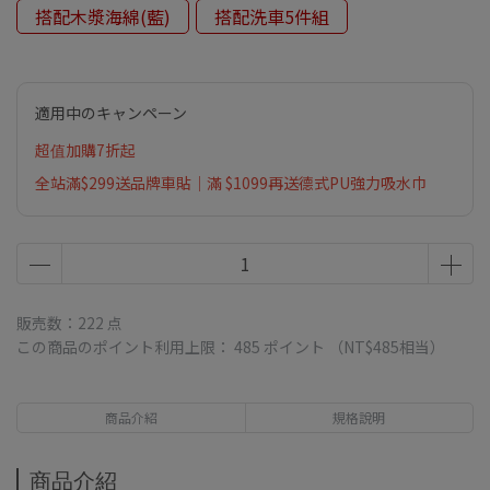
搭配木漿海綿(藍)
搭配洗車5件組
適用中のキャンペーン
超值加購7折起
全站滿$299送品牌車貼｜滿 $1099再送德式PU強力吸水巾
販売数：222 点
この商品のポイント利用上限：
485
ポイント （
NT$485
相当）
商品介紹
規格說明
商品介紹