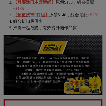
【丹麥進口木漿海綿
】
原價$150，組合搭配
+$135
【超值洗車5件組】
原價$140，組合搭配
+$120
組合折扣最優惠！
推薦一起選購，有效提升施作品質