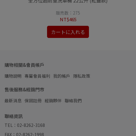
全方位超耐重洗車桶 22公升 (紅蓋款)
販売数：275
NT$465
カートに入れる
購物相關&會員帳戶
購物說明
專屬會員福利
我的帳戶
隱私政策
售後服務&經銷門市
最新消息
保固註冊
經銷夥伴
聯絡我們
聯絡資訊
TEL：02-8262-3168
FAX：02-8262-1998