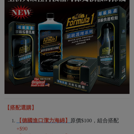
【搭配選購】
【德國進口潔力海綿
】
原價$100，組合搭配
+$90