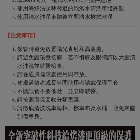
取30ml倒入一桶清水約4公升攪拌起泡
使用海綿沾起稀釋過的泡泡水清洗車體外觀
使用清水沖淨車體後立即將水擦拭乾淨
【注意事項】
保管時避免放置陽光直射和高溫處。
請避免讓孩童接觸，若不慎觸及眼睛請以大量清
水沖洗並就醫檢查。
請在通風陰涼處使用與存放。
皮膚過敏者或長時間使用者請戴保護手套。
不慎誤食不要催吐，並立即就醫。
請按照環保回收分類丟棄。
請徹底清洗洗車海棉、擦車布及水桶，避免灰塵
刮傷車身。