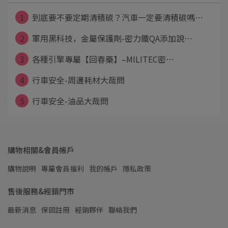
1
到底要不要定期清積碳？汽車一定要清積碳嗎⋯
2
軍用黑科技，金屬保護劑-密力鐵QA添加說⋯
3
各種引擎專屬【回春藥】–MILITEC密⋯
4
行車安全-周邊耗材大哉問
5
行車安全-油品大哉問
購物相關&會員帳戶
購物說明
專屬會員福利
我的帳戶
隱私政策
售後服務&經銷門市
最新消息
保固註冊
經銷夥伴
聯絡我們