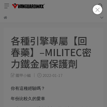
各種引擎專屬【回
春藥】–MILITEC密
力鐵金屬保護劑
鐵甲小編
2022-01-17
你有這種經驗嗎？
年份比較久的愛車