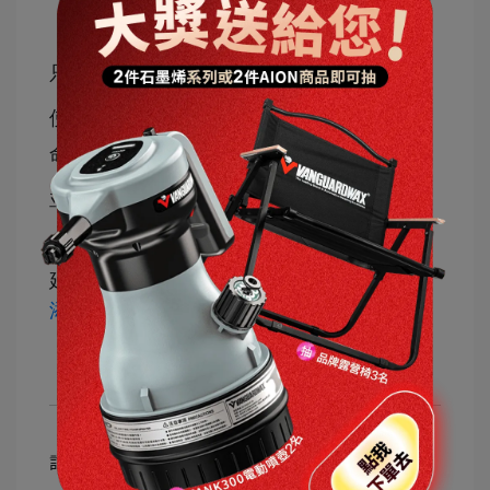
只要從根本改善金屬光滑度，就能降低磨損
使運轉更平滑、保護金屬機件、延長使用壽
命
並降低運轉噪音與機油溫度
進而達成提升性能、節能省油的效果
延伸閱讀＞
MILITEC密力鐵金屬保護劑怎麼
添加？QA一次看
記事カテゴリー
密力鐵