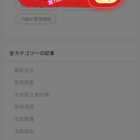
MILITEC密力鐵
老車救星密力鐵
汽車引擎潤滑劑
全カテゴリーの記事
最新消息
愛車檢查
洗車要注意的事
玻璃清潔
漆面維護
洗車用品