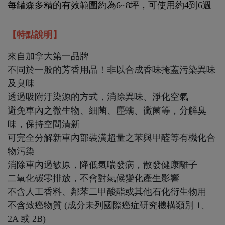
每罐森多精的有效範圍約為
6~8
坪，可使用約4到6週
【特點說明】
來自加拿大第一品牌
不同於一般的芳香用品！非以合成香味掩蓋污染異味
及臭味
透過吸附汙染源的方式，消除異味、淨化空氣
避免車內之微生物、細菌、塵螨、黴菌等，分解臭
味，保持空間清新
可完全分解新車內部裝潢超量之苯與甲醛等有機化合
物污染
消除車內過敏原，降低氣喘發病，散發健康離子
二氧化碳零排放，不會對氣候變化產生影響
不含人工香料、鄰苯二甲酸酯或其他石化衍生物用
不含致癌物質 (成分未列國際癌症研究機構類別 1、
2A 或 2B)