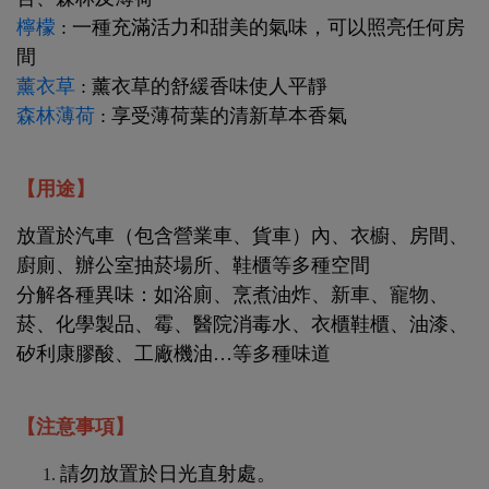
檸檬
: 一種充滿活力和甜美的氣味，可以照亮任何房
間
薰衣草
: 薰衣草的舒緩香味使人平靜
森林薄荷
: 享受薄荷葉的清新草本香氣
【用途】
放置於汽車（包含營業車、貨車）內、衣櫥、房間、
廚廁、辦公室抽菸場所、鞋櫃等多種空間
分解各種異味：如浴廁、烹煮油炸、新車、寵物、
菸、化學製品、霉、醫院消毒水、衣櫃鞋櫃、油漆、
矽利康膠酸、工廠機油…等多種味道
【注意事項】
請勿放置於日光直射處。