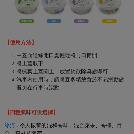
【使用方法】
由蓋面邊緣開口處輕輕將封口撕開
將上蓋取下
將楓葉上蓋闔上，放置於欲除臭處即可
汽車內使用時，請將森多精放置於不易滑動處，
避免在行車時滾動
【四種氣味可供選擇】
冰河
: 令人振奮的混和香味，混合蘋果、香檸、百
合、森林及薄荷