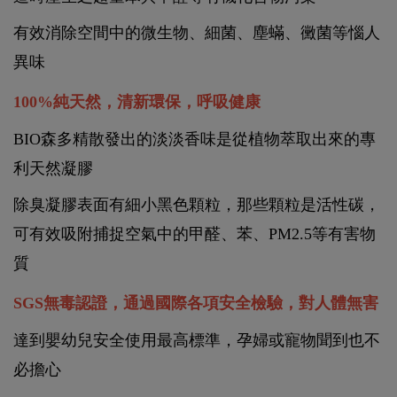
有效消除空間中的微生物、細菌、塵蟎、黴菌等惱人
異味
100%
純天然，清新環保，呼吸健康
BIO
森多精散發出的淡淡香味是從植物萃取出來的專
利天然凝膠
除臭凝膠表面有細小黑色顆粒，那些顆粒是活性碳，
可有效吸附捕捉空氣中的甲醛、苯、PM2.5等有害物
質
SGS
無毒認證，通過國際各項安全檢驗，對人體無害
達到嬰幼兒安全使用最高標準，孕婦或寵物聞到也不
必擔心