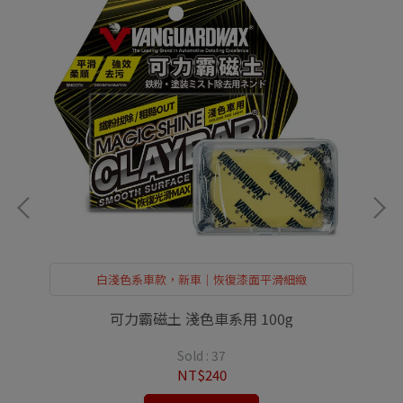
白淺色系車款，新車｜恢復漆面平滑細緻
可力霸磁土 淺色車系用 100g
Sold : 37
NT$240