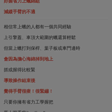
好握省力上蠟綿組
減緩手臂的不適
相信常上蠟的人都有一個共同經驗
上引擎蓋、車頂大範圍的蠟還算輕鬆
但當上蠟打到保桿、葉子板或車門邊時
會因為擔心海綿掉到地上
抓或握得比較緊
導致操作結束後
覺得手臂很痠！很緊繃！
只要你擁有省力工學握把