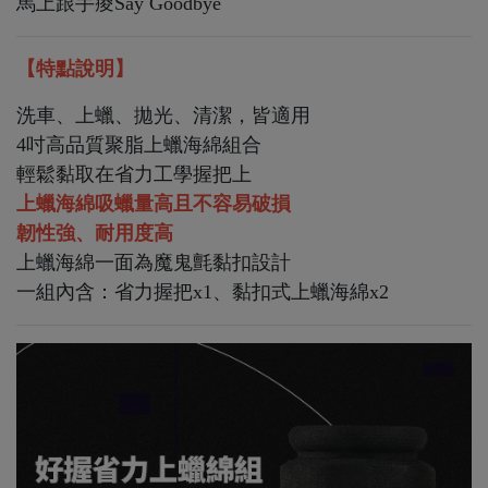
馬上跟手痠Say Goodbye
【特點說明】
洗車、上蠟、拋光、清潔，皆適用
4吋高品質聚脂上蠟海綿組合
輕鬆黏取在省力工學握把上
上蠟海綿吸蠟量高且不容易破損
韌性強、耐用度高
上蠟海綿一面為魔鬼氈黏扣設計
一組內含：省力握把x1、黏扣式上蠟海綿x2