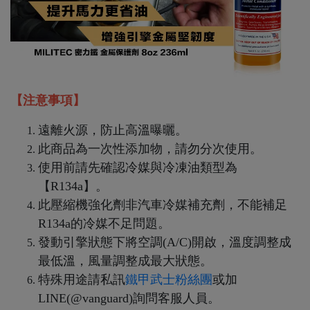
【注意事項】
遠離火源，防止高溫曝曬。
此商品為一次性添加物，請勿分次使用。
使用前請先確認冷媒與冷凍油類型為
【R134a】。
此壓縮機強化劑非汽車冷媒補充劑，不能補足
R134a的冷媒不足問題。
發動引擎狀態下將空調(A/C)開啟，溫度調整成
最低溫，風量調整成最大狀態。
特殊用途請私訊
鐵甲武士粉絲團
或加
LINE(@vanguard)詢問客服人員。