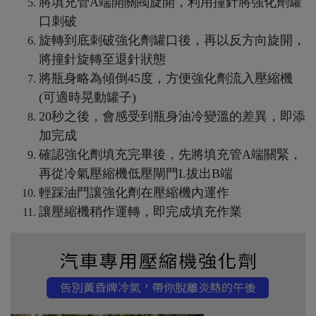
將填充管A端開關閥旋開，利用撞針將強化劑罐
口刺破
旋轉到底刺破強化劑罐口後，再以反方向旋開，
將撞針旋轉至退針狀態
將瓶身略為傾倒45度，方便強化劑流入壓縮機
(可適時晃動罐子)
20秒之後，會感受到瓶身油冷變溫的差異，即添
加完成
確認強化劑填充完畢後，先將填充管A端關緊，
再從冷氣壓縮機低壓閘門L拔出B端
輕踩油門讓強化劑在壓縮機內運作
讓壓縮機稍作運轉，即完成填充作業