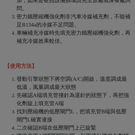
加，如果是硬體設備損壞請先至原廠或保養廠詢
問。
密力鐵壓縮機強化劑非汽車冷媒補充劑，不能補
足R134a的冷媒不足問題。
車輛補充冷媒時先填充密力鐵壓縮機強化劑
，再
補充冷媒效果較佳。
【使用方法】
發動引擎狀態下將空調(A/C)開啟，溫度調成最
低溫，風量調成最大狀態
先確認A端填充管撞針為退針的狀態下，再把強
化劑旋上填充管A端
找到壓縮機的低壓閘門L，把填充管B端與低壓
閘門L確實連接
二次確認B端在低壓閘門上已旋緊