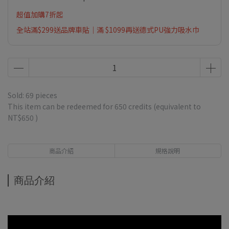
超值加購7折起
全站滿$299送品牌車貼｜滿 $1099再送德式PU強力吸水巾
Sold: 69 pieces
This item can be redeemed for
650
credits (equivalent to
NT$650
)
商品介紹
規格說明
商品介紹