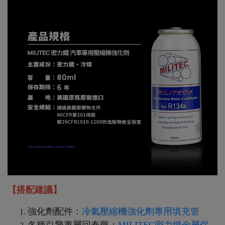
【搭配建議】
強化劑配件：
冷氣壓縮機強化劑專用填充管
各種引擎專屬回春藥：
MILITEC密力鐵金屬保