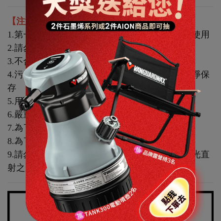
【注意事項】
1.第一次使用時，請以清水充分沖洗，擰乾後再使用
2.請勿乾燥後硬梆梆的狀態使用
3.不合肌膚時，請速停止使用
4.污垢附著未處理會成為發霉的原因，請務必洗淨保
存
5.用洗衣機洗時請放入洗衣網
6.嚴重污垢附著時用溫水加中性洗劑輕輕揉洗
7.為了不要有洗劑殘留請充分沖淨
8.為了避免材質劣化，請勿使用漂白劑或烘乾機
9.請勿泡在熱水裡，或請勿保存在高溫之處及陽光直
射之處