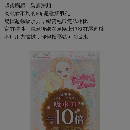
超柔觸感，親膚滑順
肉眼看不到的60μ超微細氣孔
發揮超強吸水力，綿質毛巾無法相比
富有彈性，洗頭後綁在頭髮上也沒有壓迫感
不用用力擦拭，輕輕按壓就可以吸水