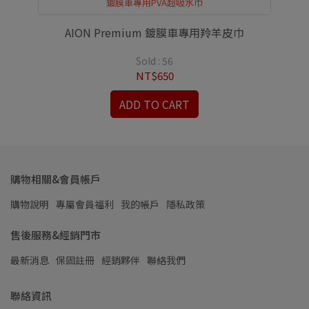
鍍膜車專用PVA超吸水巾
紅色
AION Premium 鍍膜車專用羚羊皮巾
AI
Sold : 56
NT$650
ADD TO CART
購物相關&會員帳戶
購物說明
專屬會員福利
我的帳戶
隱私政策
售後服務&經銷門市
最新消息
保固註冊
經銷夥伴
聯絡我們
聯絡資訊