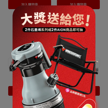
加入購物車
加入購物車
強勁撥水性，擋風玻璃超清
雙重結合效果加倍，打造頂
晰
級鍍膜蠟
超級防護 石墨烯玻璃撥水
超級防護 石墨烯鍍膜車蠟
鍍膜劑
全車色系
已銷售：291
已銷售：80
NT$480
NT$1,500
加入購物車
加入購物車