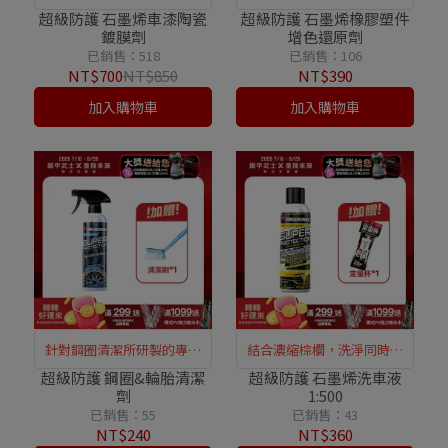
膜層
護力
超級防護 石墨烯車漆陶瓷
超級防護 石墨烯橡膠塑件
鍍膜劑
增色還原劑
已銷售：518
已銷售：106
NT$700
NT$850
NT$390
加入購物車
加入購物車
針對鋼圈清潔所研製的專用
結合濃縮棕櫚，洗淨同時強
清潔劑
化鍍膜保護
超級防護 鋼圈&輪胎清潔
超級防護 石墨烯洗車液
劑
1:500
已銷售：55
已銷售：43
NT$240
NT$360