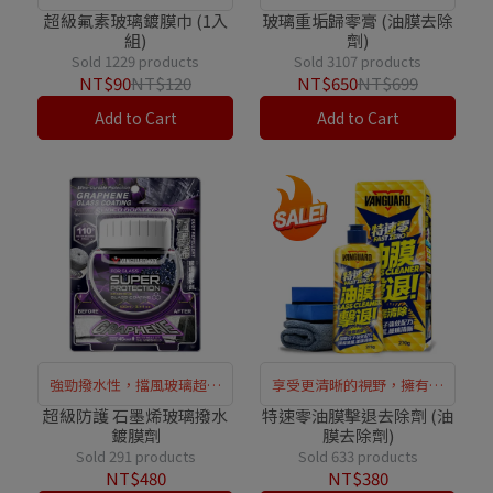
超級氟素玻璃鍍膜巾 (1入
玻璃重垢歸零膏 (油膜去除
組)
劑)
Sold 1229 products
Sold 3107 products
NT$90
NT$120
NT$650
NT$699
Add to Cart
Add to Cart
強勁撥水性，擋風玻璃超清
享受更清晰的視野，擁有更
晰
安全的行車視線
超級防護 石墨烯玻璃撥水
特速零油膜擊退去除劑 (油
鍍膜劑
膜去除劑)
Sold 291 products
Sold 633 products
NT$480
NT$380