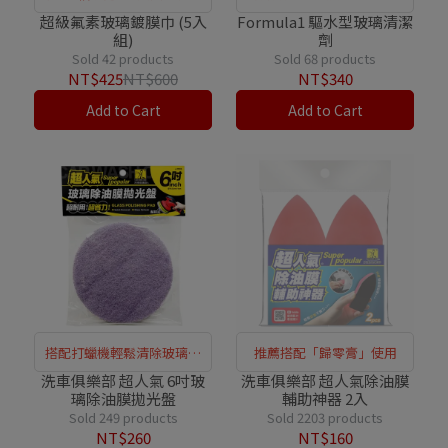
更久
定
超級氟素玻璃鍍膜巾 (5入
Formula1 驅水型玻璃清潔
組)
劑
Sold 42 products
Sold 68 products
NT$425
NT$600
NT$340
Add to Cart
Add to Cart
搭配打蠟機輕鬆清除玻璃油
推薦搭配「歸零膏」使用
膜
洗車俱樂部 超人氣 6吋玻
洗車俱樂部 超人氣除油膜
璃除油膜拋光盤
輔助神器 2入
Sold 249 products
Sold 2203 products
NT$260
NT$160