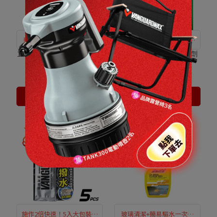
形成堅固撥雨層，120天強
使玻璃清晰透徹，徹底去除
勁撥水
油膜
120天爆撥雨高分子氟矽 擋
CUT強力玻璃油膜去除劑
風玻璃撥水劑
Sold 176 products
Sold 107 products
NT$290
NT$200
Add to Cart
Add to Cart
施作2倍快速！5入大包裝用
玻璃清潔+簡易驅水一次搞