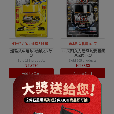
好握好施作，油膜去除超快
撥水耐久長達365天
速
超強效車用玻璃油膜去除
365天耐久力超級氟素 擋風
劑
玻璃撥水劑
Sold 188 products
Sold 605 products
NT$270
NT$380
Add to Cart
Add to Cart